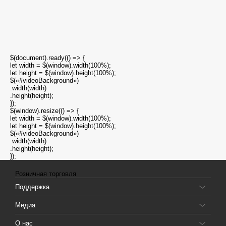
$(document).ready(() => {
let width = $(window).width(100%);
let height = $(window).height(100%);
$(«#videoBackground»)
.width(width)
.height(height);
});
$(window).resize(() => {
let width = $(window).width(100%);
let height = $(window).height(100%);
$(«#videoBackground»)
.width(width)
.height(height);
});
Розничная торговля
Поддержка
Медиа
О нас