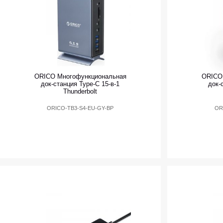
ORICO Многофункциональная
ORICO
док-станция Type-C 15-в-1
док-
Thunderbolt
ORICO-TB3-S4-EU-GY-BP
OR