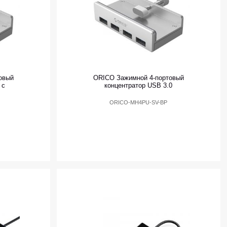
овый
ORICO Зажимной 4-портовый
 с
концентратор USB 3.0
ORICO-MH4PU-SV-BP
P