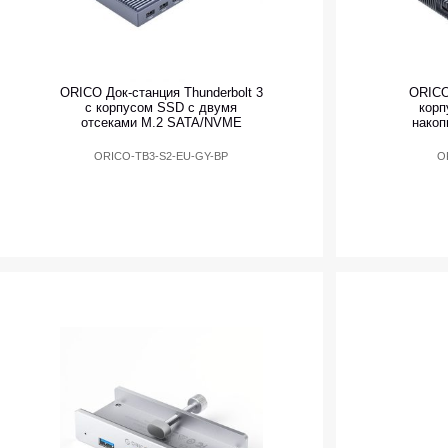
ORICO Док-станция Thunderbolt 3
ORICO
с корпусом SSD с двумя
корп
отсеками M.2 SATA/NVME
накоп
ORICO-TB3-S2-EU-GY-BP
O