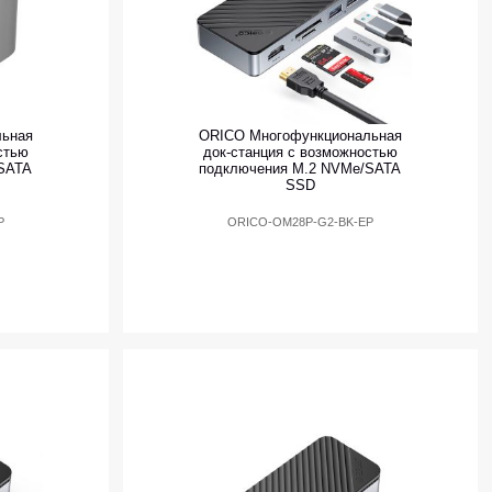
льная
ORICO Многофункциональная
стью
док-станция с возможностью
SATA
подключения M.2 NVMe/SATA
SSD
P
ORICO-OM28P-G2-BK-EP