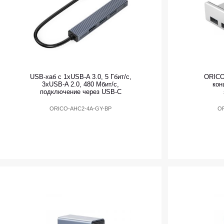
USB-хаб с 1xUSB-A 3.0, 5 Гбит/с,
ORICO
3xUSB-A 2.0, 480 Мбит/с,
кон
подключение через USB-C
ORICO-AHC2-4A-GY-BP
OR