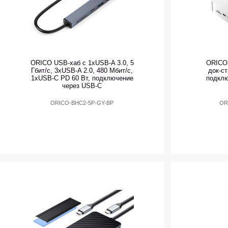
ORICO USB-хаб с 1xUSB-A 3.0, 5
ORICO
Гбит/с, 3xUSB-A 2.0, 480 Мбит/с,
док-с
1xUSB-C PD 60 Вт, подключение
подкл
через USB-C
ORICO-BHC2-5P-GY-BP
OR