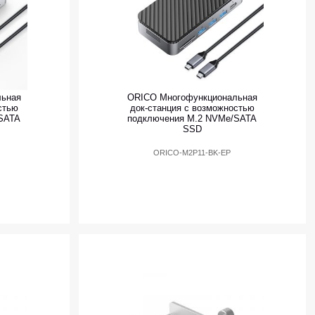
льная
ORICO Многофункциональная
стью
док-станция с возможностью
SATA
подключения M.2 NVMe/SATA
SSD
ORICO-M2P11-BK-EP