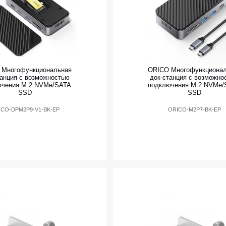
 Многофункциональная
ORICO Многофункциона
танция с возможностью
док-станция с возможно
ючения M.2 NVMe/SATA
подключения M.2 NVMe/
SSD
SSD
ICO-DPM2P9-V1-BK-EP
ORICO-M2P7-BK-EP