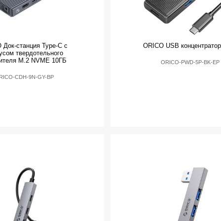
 Док-станция Type-C с
ORICO USB концентратор 
усом твердотельного
ителя M.2 NVME 10ГБ
ORICO-PWD-5P-BK-EP
RICO-CDH-9N-GY-BP