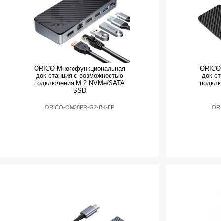
ORICO Многофункциональная
ORICO
док-станция с возможностью
док-с
подключения M.2 NVMe/SATA
подкл
SSD
ORICO-OM28PR-G2-BK-EP
OR