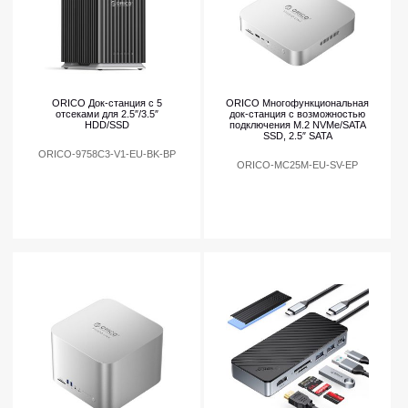
ORICO Док-станция с 5
ORICO Многофункциональная
отсеками для 2.5″/3.5″
док-станция с возможностью
HDD/SSD
подключения M.2 NVMe/SATA
SSD, 2.5″ SATA
ORICO-9758C3-V1-EU-BK-BP
ORICO-MC25M-EU-SV-EP