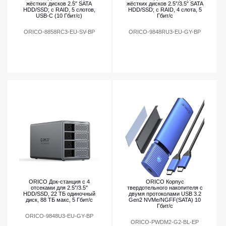
жёстких дисков 2.5″ SATA
жёстких дисков 2.5″/3.5″ SATA
HDD/SSD; с RAID, 5 слотов,
HDD/SSD; с RAID, 4 слота, 5
USB-C (10 Гбит/с)
Гбит/с
ORICO-8858RC3-EU-SV-BP
ORICO-9848RU3-EU-GY-BP
ORICO Док-станция с 4
ORICO Корпус
отсеками для 2.5″/3.5″
твердотельного накопителя с
HDD/SSD, 22 ТБ одиночный
двумя протоколами USB 3.2
диск, 88 ТБ макс, 5 Гбит/с
Gen2 NVMe/NGFF(SATA) 10
Гбит/с
ORICO-9848U3-EU-GY-BP
ORICO-PWDM2-G2-BL-EP