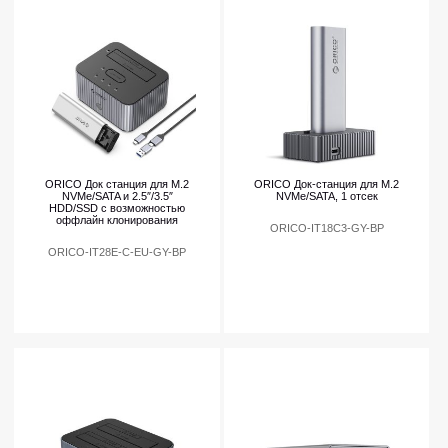
ORICO Док станция для M.2
ORICO Док-станция для M.2
NVMe/SATA и 2.5″/3.5″
NVMe/SATA, 1 отсек
HDD/SSD с возможностью
оффлайн клонирования
ORICO-IT18C3-GY-BP
ORICO-IT28E-C-EU-GY-BP