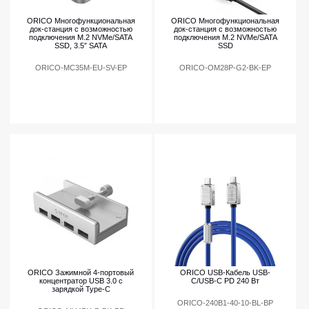
ORICO Многофункциональная
ORICO Многофункциональная
док-станция с возможностью
док-станция с возможностью
подключения M.2 NVMe/SATA
подключения M.2 NVMe/SATA
SSD, 3.5″ SATA
SSD
ORICO-MC35M-EU-SV-EP
ORICO-OM28P-G2-BK-EP
ORICO Зажимной 4-портовый
ORICO USB-Кабель USB-
концентратор USB 3.0 с
C/USB-C PD 240 Вт
зарядкой Type-C
ORICO-240B1-40-10-BL-BP