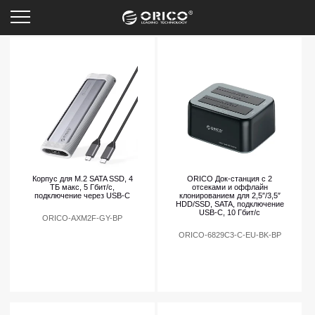
Новинки
Корпус для M.2 SATA SSD, 4
ORICO Док-станция с 2
ТБ макс, 5 Гбит/с,
отсеками и оффлайн
подключение через USB-C
клонированием для 2,5″/3,5″
HDD/SSD, SATA, подключение
USB-C, 10 Гбит/c
ORICO-AXM2F-GY-BP
ORICO-6829C3-C-EU-BK-BP