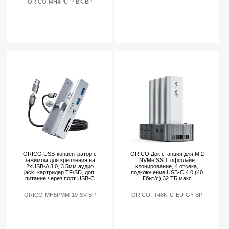
ORICO-MH4PU-P-BK-BP
ORICO USB-концентратор с
ORICO Док станция для M.2
зажимом для крепления на
NVMe SSD, оффлайн
2xUSB-A 3.0, 3.5мм аудио
клонирование, 4 отсека,
jack, картридер TF/SD, доп.
подключение USB-C 4.0 (40
питание через порт USB-C
Гбит/с) 32 ТБ макс
ORICO-MH5PMM-10-SV-BP
ORICO-IT48N-C-EU-GY-BP