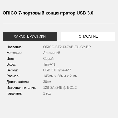
ORICO 7-портовый концентратор USB 3.0
ХАРАКТЕРИСТИКИ
ОПИСАНИЕ
Название:
ORICO-BT2U3-7AB-EU-GY-BP
Материал:
Алюминий
Цвет:
Серый
Вход:
Тип-A*1
Выход:
USB 3.0 Type-A*7
Размер:
145мм х 58мм х 2 мм
Длина кабеля:
30см
Источник питания:
12В 2A (24Вт), BC1.2
Гарантия:
1 год