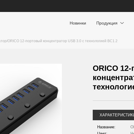
Новинки
Продукция
атор
/
ORICO 12-портовый концентратор USB 3.0 с технологией BC1.2
ORICO 12
концентра
технологи
ХАРАКТЕРИСТИК
Название:
O
Цвет:
Ч