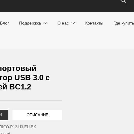
Блог
Поддержка
О нас
Контакты
Где купить
-портовый
тор USB 3.0 с
ей BC1.2
И
ОПИСАНИЕ
RICO-P12-U3-EU-BK
ерный