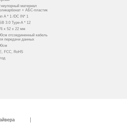
гнеупорный материал
оликарбонат + АБС-пластик
п A * 1 /DC IN* 1
SB 3.0 Type-A * 12
76 x 52 x 22 мм
00см отсоединенный кабель
ля передачи данных
00см
E, FCC, RoHS
 год
айвера