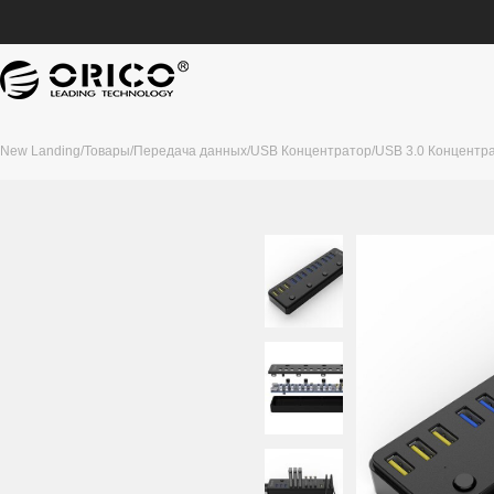
New Landing
/
Товары
/
Передача данных
/
USB Концентратор
/
USB 3.0 Концентр