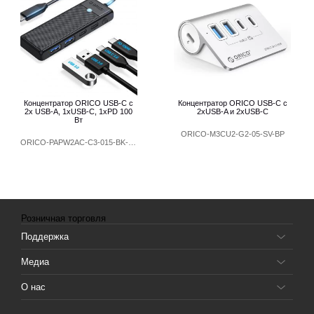
Концентратор ORICO USB-C с
Концентратор ORICO USB-C с
2x USB-A, 1xUSB-C, 1xPD 100
2xUSB-A и 2xUSB-C
Вт
ORICO-M3CU2-G2-05-SV-BP
ORICO-PAPW2AC-C3-015-BK-EP
Розничная торговля
Поддержка
Медиа
О нас