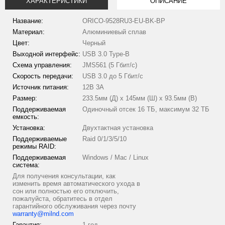
ХАРАКТЕРИСТИКИ
ОПИСАНИЕ
Название:
ORICO-9528RU3-EU-BK-BP
Материал:
Алюминиевый сплав
Цвет:
Черный
Выходной интерфейс:
USB 3.0 Type-B
Схема управления:
JMS561 (5 Гбит/с)
Скорость передачи:
USB 3.0 до 5 Гбит/с
Источник питания:
12В 3A
Размер:
233.5мм (Д) х 145мм (Ш) х 93.5мм (В)
Поддерживаемая
Одиночный отсек 16 ТБ, максимум 32 ТБ
емкость:
Установка:
Двухтактная установка
Поддерживаемые
Raid 0/1/3/5/10
режимы RAID:
Поддерживаемая
Windows / Mac / Linux
система:
Для получения консультации, как
изменить время автоматического ухода в
сон или полностью его отключить,
пожалуйста, обратитесь в отдел
гарантийного обслуживания через почту
warranty@milnd.com
Гарантия:
1 год