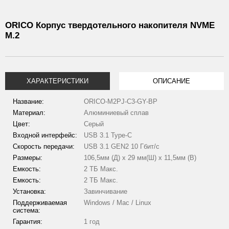
ORICO Корпус твердотельного накопителя NVME
M.2
ХАРАКТЕРИСТИКИ
ОПИСАНИЕ
Название:
ORICO-M2PJ-C3-GY-BP
Материал:
Алюминиевый сплав
Цвет:
Серый
Входной интерфейс:
USB 3.1 Type-C
Скорость передачи:
USB 3.1 GEN2 10 Гбит/с
Размеры:
106,5мм (Д) х 29 мм(Ш) х 11,5мм (В)
Емкость:
2 ТБ Макс.
Емкость:
2 ТБ Макс.
Установка:
Завинчивание
Поддерживаемая
Windows / Mac / Linux
система:
Гарантия:
1 год