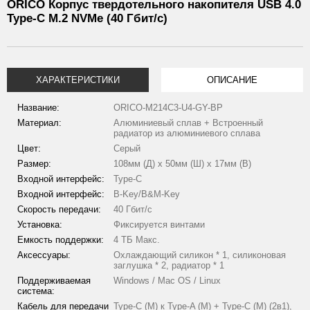
ORICO Корпус твердотельного накопителя USB 4.0
Type-C M.2 NVMe (40 Гбит/с)
ХАРАКТЕРИСТИКИ
ОПИСАНИЕ
Название:
ORICO-M214C3-U4-GY-BP
Материал:
Алюминиевый сплав + Встроенный
радиатор из алюминиевого сплава
Цвет:
Серый
Размер:
108мм (Д) х 50мм (Ш) х 17мм (В)
Входной интерфейс:
Type-C
Входной интерфейс:
B-Key/B&M-Key
Скорость передачи:
40 Гбит/с
Установка:
Фиксируется винтами
Емкость поддержки:
4 ТБ Макс.
Аксессуары:
Охлаждающий силикон * 1, силиконовая
заглушка * 2, радиатор * 1
Поддерживаемая
Windows / Mac OS / Linux
система:
Кабель для передачи
Type-C (М) к Type-A (М) + Type-C (М) (2в1),