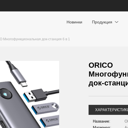
Новинки
Продукция
O Многофункциональная док-станция 6 в 1
ORICO
Многофун
док-станци
ХАРАКТЕРИСТИК
Название:
O
Материал:
А