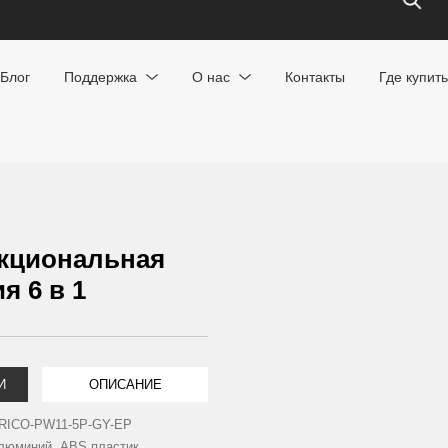
Блог
Поддержка
О нас
Контакты
Где купить
кциональная
я 6 в 1
И
ОПИСАНИЕ
RICO-PW11-5P-GY-EP
люминий, ABS пластик