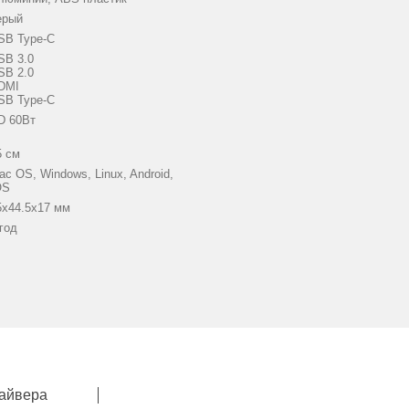
ерый
SB Type-C
SB 3.0
SB 2.0
DMI
SB Type-C
D 60Вт
5 см
ac OS, Windows, Linux, Android,
OS
5x44.5x17 мм
 год
айвера