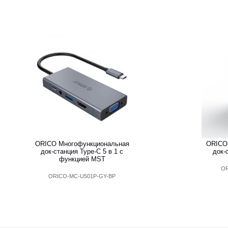
ORICO Многофункциональная
ORICO
док-станция Type-C 5 в 1 с
док-
функцией MST
OR
ORICO-MC-U501P-GY-BP