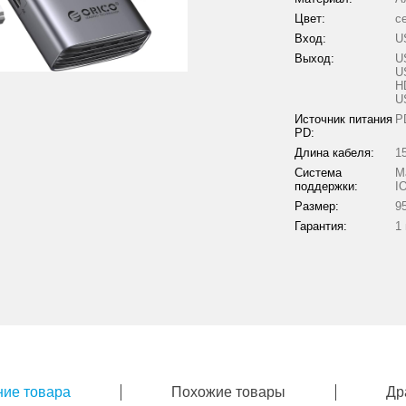
Цвет:
с
Вход:
U
Выход:
U
U
H
U
Источник питания
P
PD:
Длина кабеля:
1
Система
M
поддержки:
I
Размер:
9
Гарантия:
1
ие товара
Похожие товары
Др