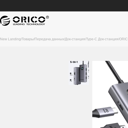
New Landing
/
Товары
/
Передача данных
/
Док-станция
/
Type-C Док-станция
/
ORIC