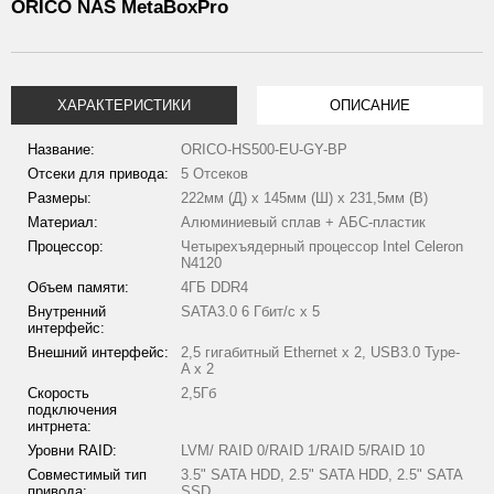
ORICO NAS MetaBoxPro
ХАРАКТЕРИСТИКИ
ОПИСАНИЕ
Название:
ORICO-HS500-EU-GY-BP
Отсеки для привода:
5 Отсеков
Размеры:
222мм (Д) х 145мм (Ш) х 231,5мм (В)
Материал:
Алюминиевый сплав + АБС-пластик
Процессор:
Четырехъядерный процессор Intel Celeron
N4120
Объем памяти:
4ГБ DDR4
Внутренний
SATA3.0 6 Гбит/с x 5
интерфейс:
Внешний интерфейс:
2,5 гигабитный Ethernet x 2, USB3.0 Type-
A x 2
Скорость
2,5Гб
подключения
интрнета:
Уровни RAID:
LVM/ RAID 0/RAID 1/RAID 5/RAID 10
Совместимый тип
3.5" SATA HDD, 2.5" SATA HDD, 2.5" SATA
привода:
SSD