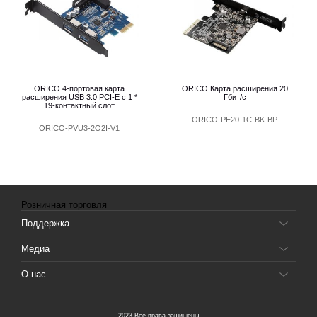
ORICO 4-портовая карта
ORICO Карта расширения 20
расширения USB 3.0 PCI-E с 1 *
Гбит/с
19-контактный слот
ORICO-PE20-1C-BK-BP
ORICO-PVU3-2O2I-V1
Розничная торговля
Поддержка
Медиа
О нас
2023 Все права защищены