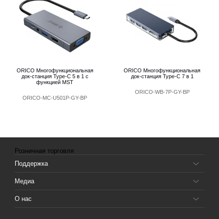
ORICO Многофункциональная
ORICO Многофункциональная
док-станция Type-C 5 в 1 с
док-станция Type-C 7 в 1
функцией MST
ORICO-WB-7P-GY-BP
ORICO-MC-U501P-GY-BP
Розничная торговля
Поддержка
Медиа
О нас