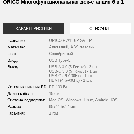
ORICO Многофункциональная док-станция 6 в 1
ХАРАКТЕРИСТИКИ
ОПИСАНИЕ
Название:
ORICO-PW11-6P-SV-EP
Материал:
Алюминий, ABS пластик
Цвет:
Серебристый
Вход:
USB Type-C
Выход:
USB-A 3.0 (5 Гбит/с) - 3 шт.
USB-C 3.0 (5 Гбит/с) - 1 шт.
USB-C (PD100Вт) - 1 шт.
HDMI (4K@30Гц) - 1 шт.
Источник питания PD:
PD 100 Вт
Длина кабеля:
15 см
Система поддержки:
Mac OS, Windows, Linux, Android, IOS
Размер:
95x44.5x17 мм
Гарантия:
1 год