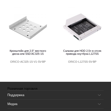
Кронштейн для 2,5″ жесткого
Салазки для HDD 2,5» в отсек
диска или SSD AC325-1S
привода ноутбука L127SS
ORICO-AC325-1S-V1-SV-BP
ORICO-L127SS-SV-BP
Розничная торговля
Поддержка
Медиа