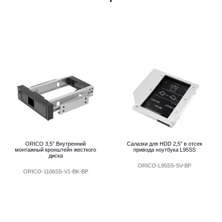
ORICO 3,5″ Внутренний
Салазки для HDD 2,5″ в отсек
монтажный кронштейн жесткого
привода ноутбука L95SS
диска
ORICO-L95SS-SV-BP
ORICO-1106SS-V1-BK-BP