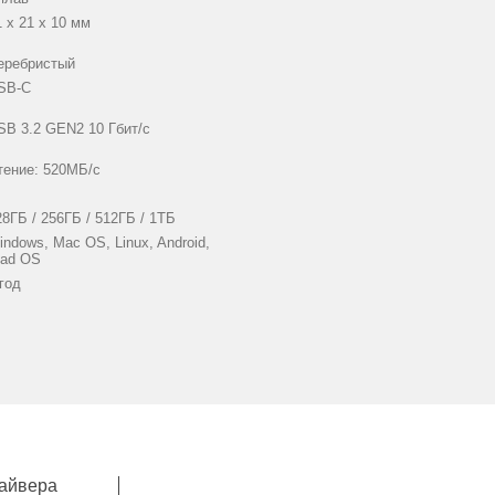
1 х 21 х 10 мм
еребристый
SB-С
SB 3.2 GEN2 10 Гбит/с
тение: 520МБ/с
28ГБ / 256ГБ / 512ГБ / 1ТБ
indows, Mac OS, Linux, Android,
Pad OS
 год
айвера