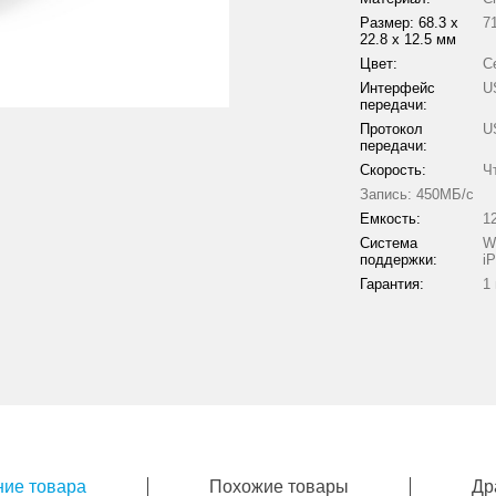
Размер: 68.3 х
7
22.8 х 12.5 мм
Цвет:
С
Интерфейс
U
передачи:
Протокол
U
передачи:
Скорость:
Ч
Запись: 450МБ/с
Емкость:
1
Система
W
поддержки:
i
Гарантия:
1
ие товара
Похожие товары
Др