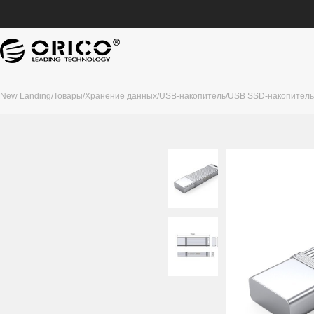
New Landing
/
Товары
/
Хранение данных
/
USB-накопитель
/
USB SSD-накопитель