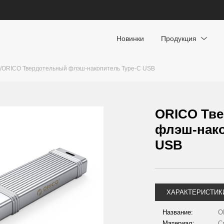
Новинки
Продукция
/
ORICO Твердотельный флэш-накопитель Type-С USB
ORICO Тв
флэш-нако
USB
ХАРАКТЕРИСТИК
Название:
O
Материал:
С