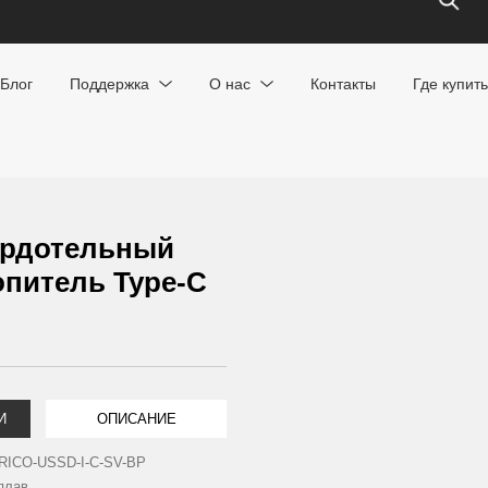
Блог
Поддержка
О нас
Контакты
Где купить
ердотельный
питель Type-С
И
ОПИСАНИЕ
RICO-USSD-I-C-SV-BP
плав