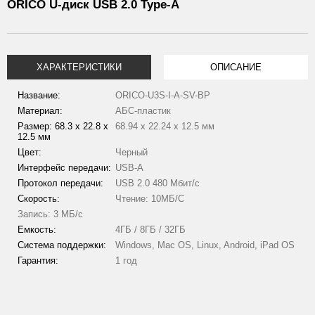
ORICO U-диск USB 2.0 Type-А
ХАРАКТЕРИСТИКИ
ОПИСАНИЕ
Название:
ORICO-U3S-I-A-SV-BP
Материал:
АБС-пластик
Размер: 68.3 х 22.8 х
68.94 х 22.24 х 12.5 мм
12.5 мм
Цвет:
Черный
Интерфейс передачи:
USB-А
Протокол передачи:
USB 2.0 480 Мбит/с
Скорость:
Чтение: 10МБ/С
Запись: 3 МБ/с
Емкость:
4ГБ / 8ГБ / 32ГБ
Система поддержки:
Windows, Mac OS, Linux, Android, iPad OS
Гарантия:
1 год