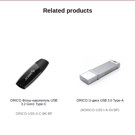
Related products
ORICO Флэш-накопитель USB
ORICO U-диск USB 3.0 Type-А
3.2 Gen1 Type-С
(#ORICO-U3S-I-А-SV-BP)
ORICO-U3S-S-C-BK-BP