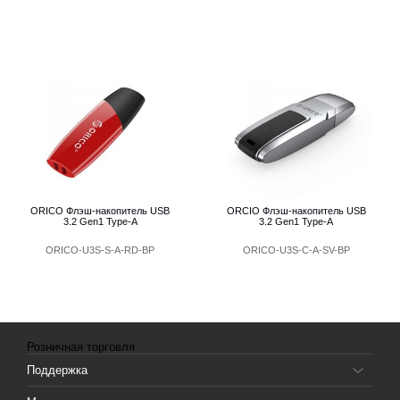
ORICO Флэш-накопитель USB
ORCIO Флэш-накопитель USB
3.2 Gen1 Type-А
3.2 Gen1 Type-A
ORICO-U3S-S-A-RD-BP
ORICO-U3S-C-A-SV-BP
Розничная торговля
Поддержка