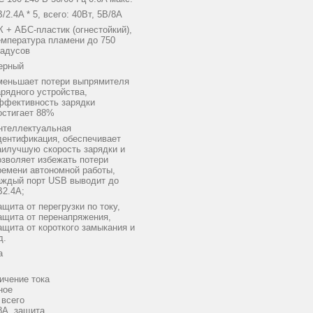
/2.4A * 5, всего: 40Вт, 5В/8A
К + АБС-пластик (огнестойкий),
емпература пламени до 750
радусов
ерный
меньшает потери выпрямителя
арядного устройства,
ффективность зарядки
остигает 88%
нтеллектуальная
дентификация, обеспечивает
аилучшую скорость зарядки и
озволяет избежать потери
ремени автономной работы,
аждый порт USB выводит до
В2.4A;
ащита от перегрузки по току,
ащита от перенапряжения,
ащита от короткого замыкания и
д.
а
ичение тока
ное
 всего
8A, защита