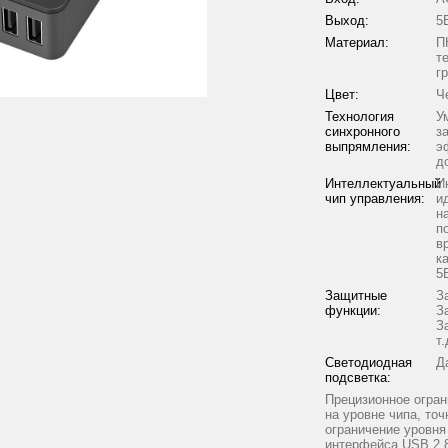
Выход:
5В
Материал:
П
т
г
Цвет:
Ч
Технология
У
синхронного
з
выпрямления:
э
д
Интеллектуальный
И
чип управления:
и
н
п
в
к
5
Защитные
З
функции:
З
З
т.
Светодиодная
Д
подсветка:
Прецизионное огран
на уровне чипа, точ
ограничение уровня
интерфейса USB 2.