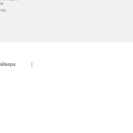
тв
 год
айвера