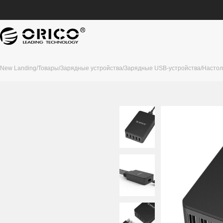
New Landing
/
Товары
/
Зарядные устройства
/
Зарядные USB-устройства
/
Настол