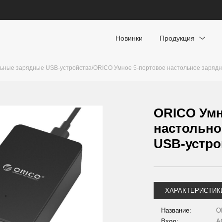
Новинки
Продукция
ьные зарядные USB-устройства
/
ORICO Умное 5-портовое настольное зарядн
ORICO Умн
настольно
USB-устро
ХАРАКТЕРИСТИК
Название:
O
Вход:
A