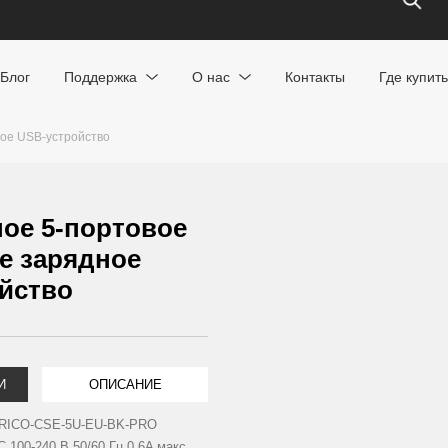
Блог
Поддержка
О нас
Контакты
Где купить
ое USB-устройство
ое 5-портовое
е зарядное
йство
И
ОПИСАНИЕ
RICO-CSE-5U-EU-BK-PRO
C 100-240 В 50/60 Гц 0.6A макс.