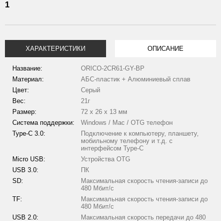
1
ХАРАКТЕРИСТИКИ
ОПИСАНИЕ
Название:
ORICO-2CR61-GY-BP
Материал:
АБС-пластик + Алюминиевый сплав
Цвет:
Серый
Вес:
21г
Размер:
72 х 26 х 13 мм
Система поддержки:
Windows / Mac / OTG телефон
Type-C 3.0:
Подключение к компьютеру, планшету,
мобильному телефону и т.д. с
интерфейсом Type-C
Micro USB:
Устройства OTG
USB 3.0:
ПК
SD:
Максимальная скорость чтения-записи до
480 Мбит/с
TF:
Максимальная скорость чтения-записи до
480 Мбит/с
USB 2.0:
Максимальная скорость передачи до 480