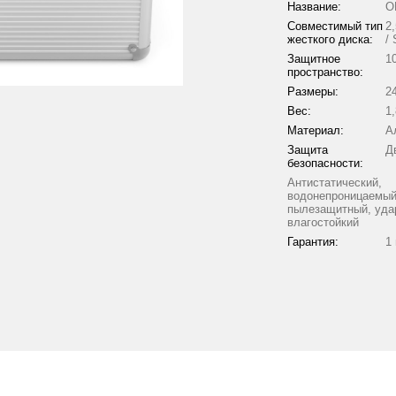
Название:
O
Совместимый тип
2
жесткого диска:
/
Защитное
1
пространство:
Размеры:
2
Вес:
1,
Материал:
А
Защита
Д
безопасности:
Антистатический,
водонепроницаемый
пылезащитный, уда
влагостойкий
Гарантия:
1