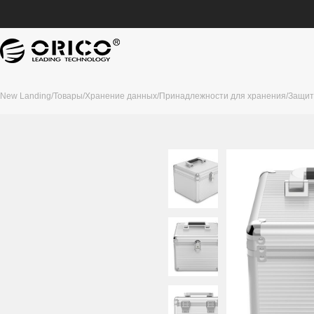
New Landing
/
Товары
/
Хранение данных
/
Принадлежности для хранения
/
Защит