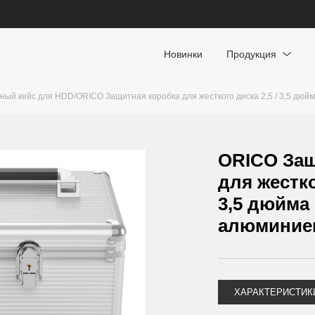
Новинки
Продукция
ный кейс для HDD
/
ORICO Защитная коробка для жесткого диска 2,5 / 3,5 дюй
ORICO Защ
для жестко
3,5 дюйма
алюминие
ХАРАКТЕРИСТИК