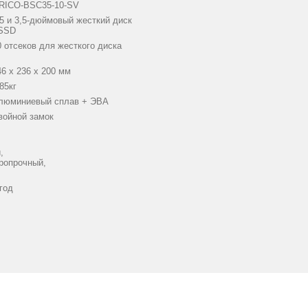
RICO-BSC35-10-SV
,5 и 3,5-дюймовый жесткий диск
 SSD
0 отсеков для жесткого диска
46 x 236 x 200 мм
85кг
люминиевый сплав + ЭВА
войной замок
,
ропрочный,
 год