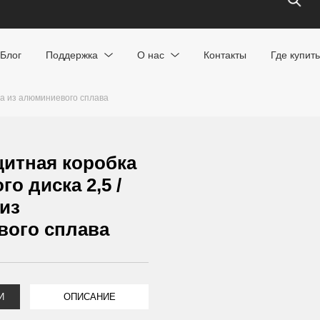
Блог
Поддержка
О нас
Контакты
Где купить
ма из алюминиевого сплава
итная коробка
го диска 2,5 /
 из
вого сплава
И
ОПИСАНИЕ