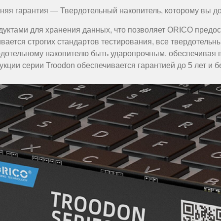
няя гарантия — Твердотельный накопитель, которому вы д
дуктами для хранения данных, что позволяет ORICO пред
вается строгих стандартов тестирования, все твердотельны
рдотельному накопителю быть ударопрочным, обеспечивая в
укции серии Troodon обеспечивается гарантией до 5 лет и 