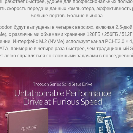
работает быстрее, удобен для профессиональных пользова
ть скорость передачи данных компьютера, эффективность 
Больше портов. Больше выбора
oodon будут выпущены в четырех версиях, включая 2,5-д
e), с различными объемами хранения 128ГБ / 256ГБ / 512ГБ
ении. Интерфейс M.2 (NVMe) использует канал PCI-E3.0 × 4
ATA, примерно в четыре раза быстрее, чем традиционный SS
т легко справляться со сложными задачами в повседневно