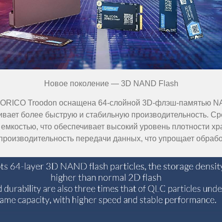
Новое поколение — 3D NAND Flash
 ORICO Troodon оснащена 64-слойной 3D-флэш-памятью NA
вает более быструю и стабильную производительность. Ср
 емкостью, что обеспечивает высокий уровень плотности хр
 производительность передачи данных, что упрощает обра