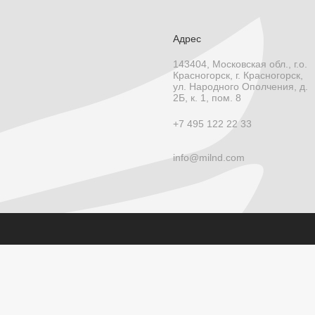
Адрес
143404, Московская обл., г.о.
Красногорск, г. Красногорск,
ул. Народного Ополчения, д.
2Б, к. 1, пом. 8
+7 495 122 22 33
info@milnd.com