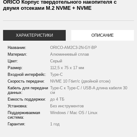
ORICO Корпус твердотельного накопителя с
двумя отсеками M.2 NVME + NVME
ХАРАКТЕРИСТИКИ
ОПИСАНИЕ
Название:
ORICO-AM2C3-2N-GY-BP
Материал:
Алюминиевый сплав
Цвет:
Серый
Размер:
112,5 х 75 х 17 мм
Входной интерфейс:
Type-C
Скорость передачи:
NVME 10 Гбит/с (двойной отсек)
Кабель для передачи
Type-C к Type-C / USB-A длина кабеля 30
данных:
см
Емкость поддержки:
до 4 ТБ
Установка:
Без инструментов
Поддерживаемая
Windows / Mac OS / Linux
система:
Гарантия:
1 год