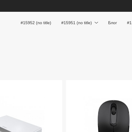
#15952 (no title)
#15951 (no title)
Блог
#1