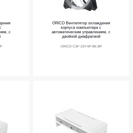
дения
ORICO Вентилятор охлаждения
с
корпуса компьютера с
ием, с
автоматическим управлением, с
й
двойной диафрагмой
BP
ORICO-CSF-2SY-6P-BK-BP