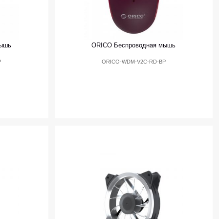
мышь
ORICO Беспроводная мышь
P
ORICO-WDM-V2C-RD-BP