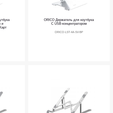
утбука
ORICO Держатель для ноутбука
 и
С USB-концентратором
Карт
ORICO-LST-4A-SV-BP