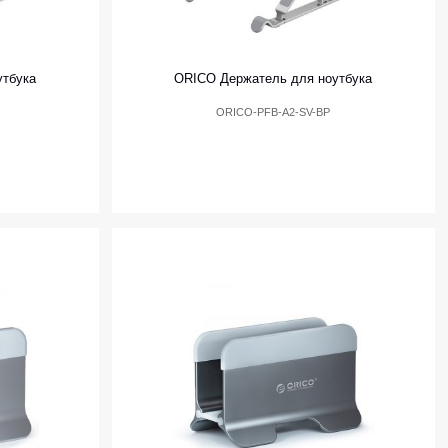
утбука
ORICO Держатель для ноутбука
ORICO-PFB-A2-SV-BP