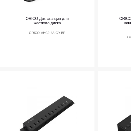
ORICO Док-станция для
ORICO
жесткого диска
кон
ORICO-AHC2-4A-GY-BP
OR