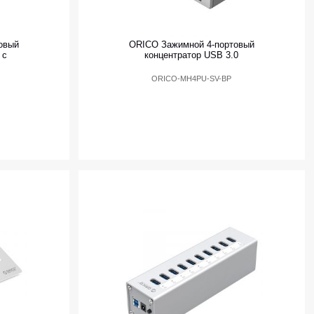
овый
ORICO Зажимной 4-портовый
 с
концентратор USB 3.0
ORICO-MH4PU-SV-BP
P