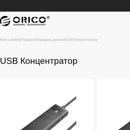
New Landing
/
Товары
/
Передача данных
/
USB Концентратор
USB Концентратор