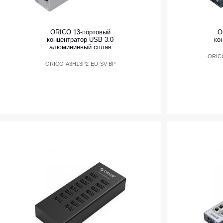
ORICO 13-портовый
O
концентратор USB 3.0
ко
алюминиевый сплав
ORIC
ORICO-A3H13P2-EU-SV-BP