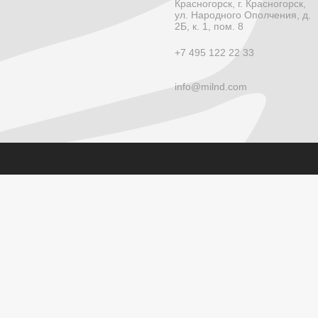
Красногорск, г. Красногорск,
ул. Народного Ополчения, д.
2Б, к. 1, пом. 8
+7 495 122 22 33
info@milnd.com