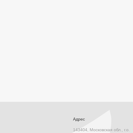
Адрес
143404, Московская обл., г.о.