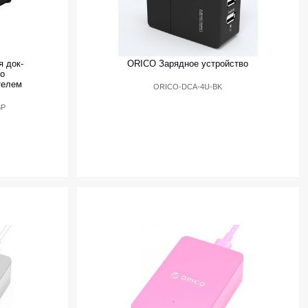
 док-
ORICO Зарядное устройство
го
телем
ORICO-DCA-4U-BK
BP