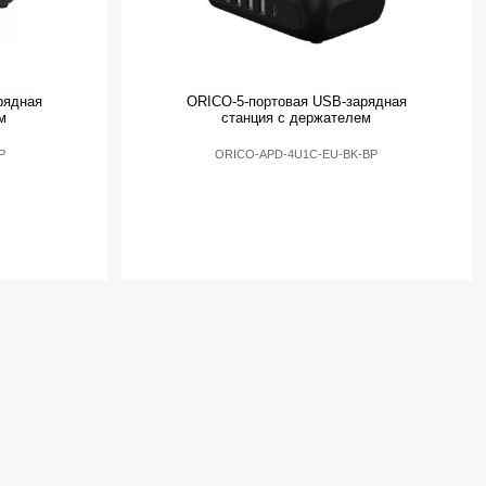
рядная
ORICO-5-портовая USB-зарядная
м
станция с держателем
P
ORICO-APD-4U1C-EU-BK-BP